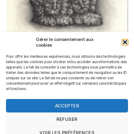
Gérer le consentement aux
cookies
DEUX SOEURS
Pour offrir les meilleures expériences, nous utilisons des technologies
100,00
€
telles que les cookies pour stocker et/ou accéder aux informations des
appareils. Le fait de consentir à ces technologies nous permettra de
traiter des données telles que le comportement de navigation ou les ID
uniques sur ce site. Le fait de ne pas consentir ou de retirer son
AJOUTER AU PANIER
consentement peut avoir un effet négatif sur certaines caractéristiques
et fonctions.
ACCEPTER
←
1
2
3
4
5
6
7
8
9
…
24
25
26
→
REFUSER
VOIR LES PRÉFÉRENCES
© 2026
Jérémy Le Corvaisier
Haut
↑