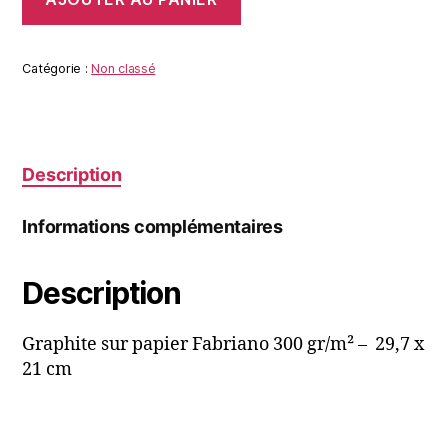
de
D'après
L'
Adoration
Catégorie :
Non classé
des
Mages
de
Giovanni
di
Description
Paolo
Informations complémentaires
Description
Graphite sur papier Fabriano 300 gr/m² – 29,7 x
21 cm