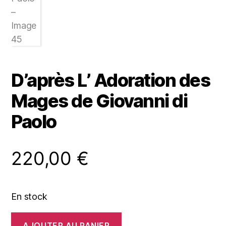
D’après L’ Adoration des
Mages de Giovanni di
Paolo
220,00
€
En stock
quantité
AJOUTER AU PANIER