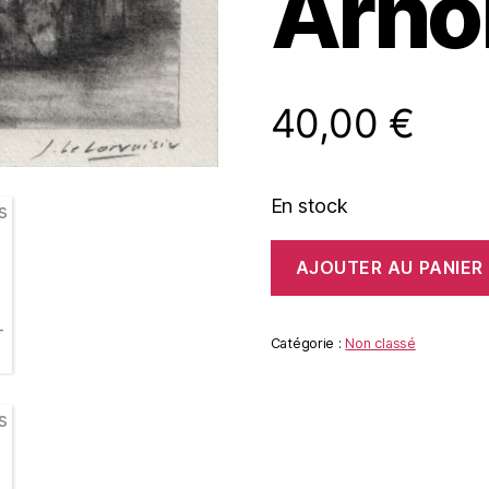
Arnol
40,00
€
En stock
quantité
AJOUTER AU PANIER
de
D'après
L'Île
des
Catégorie :
Non classé
morts
d'
Arnold
Böcklin