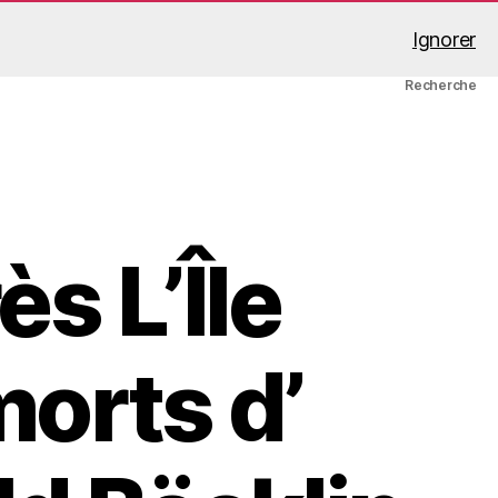
Ignorer
A propos
Mon compte
Panier
Recherche
̀s L’Île
orts d’