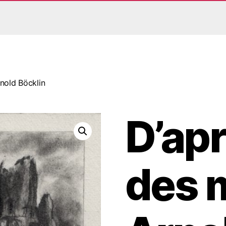
rnold Böcklin
D’apre
des m