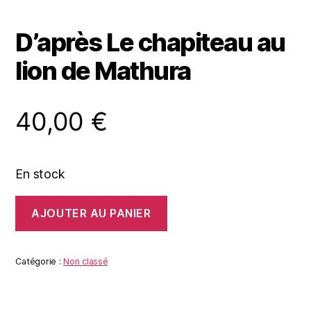
D’après Le chapiteau au
lion de Mathura
40,00
€
En stock
quantité
AJOUTER AU PANIER
de
D'après
Le
chapiteau
Catégorie :
Non classé
au
lion
de