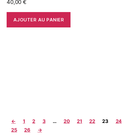
40,00
€
AJOUTER AU PANIER
←
1
2
3
…
20
21
22
23
24
25
26
→