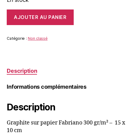
quantité
AJOUTER AU PANIER
de
ROLLING
ROCK
Catégorie :
Non classé
Description
Informations complémentaires
Description
Graphite sur papier Fabriano 300 gr/m² – 15 x
10 cm