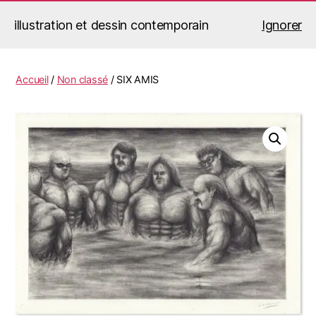
illustration et dessin contemporain
Ignorer
Jérémy Le Corvaisier
Recherche
Menu
Accueil
/
Non classé
/ SIX AMIS