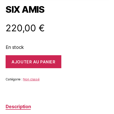
SIX AMIS
220,00
€
En stock
quantité
AJOUTER AU PANIER
de
SIX
AMIS
Catégorie :
Non classé
Description