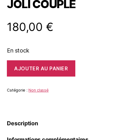
JOLI COUPLE
180,00
€
En stock
quantité
AJOUTER AU PANIER
de
JOLI
COUPLE
Catégorie :
Non classé
Description
Informations complémentaires