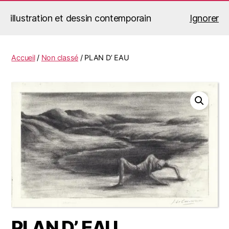
illustration et dessin contemporain
Ignorer
Jérémy Le Corvaisier
Recherche
Menu
Accueil
/
Non classé
/ PLAN D’ EAU
PLAN D’ EAU