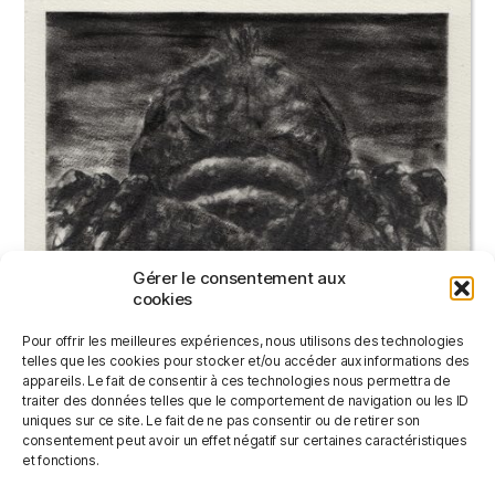
Gérer le consentement aux
cookies
TREMELIN LAKE MONSTER #9
Pour offrir les meilleures expériences, nous utilisons des technologies
100,00
€
telles que les cookies pour stocker et/ou accéder aux informations des
appareils. Le fait de consentir à ces technologies nous permettra de
traiter des données telles que le comportement de navigation ou les ID
uniques sur ce site. Le fait de ne pas consentir ou de retirer son
AJOUTER AU PANIER
consentement peut avoir un effet négatif sur certaines caractéristiques
et fonctions.