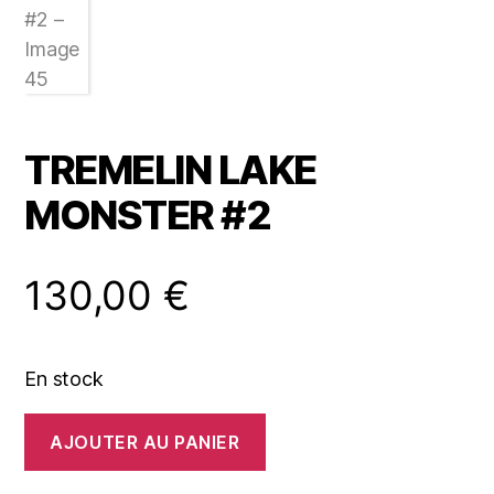
TREMELIN LAKE
MONSTER #2
130,00
€
En stock
quantité
AJOUTER AU PANIER
de
TREMELIN
LAKE