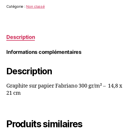
MONSTER
Catégorie :
Non classé
#2
Description
Informations complémentaires
Description
Graphite sur papier Fabriano 300 gr/m² – 14,8 x
21 cm
Produits similaires