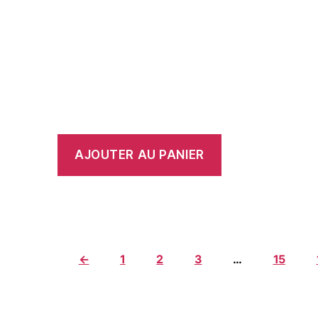
AJOUTER AU PANIER
←
1
2
3
…
15