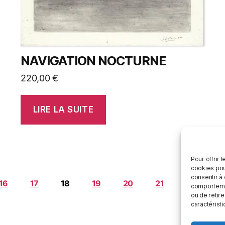
NAVIGATION NOCTURNE
220,00
€
LIRE LA SUITE
Pour offrir 
cookies pou
consentir à
16
17
18
19
20
21
…
24
comportement
ou de retire
caractéristi