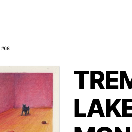
 #68
TREM
LAK