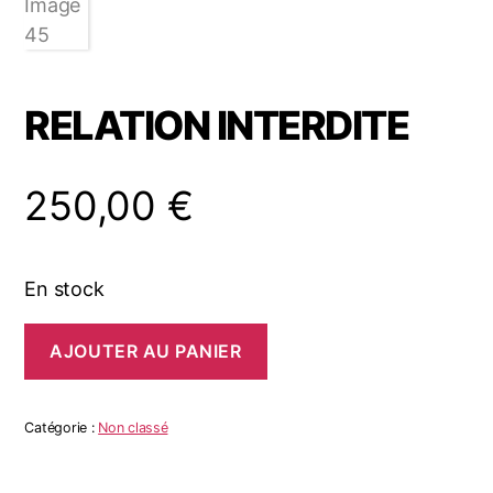
RELATION INTERDITE
250,00
€
En stock
quantité
AJOUTER AU PANIER
de
RELATION
INTERDITE
Catégorie :
Non classé