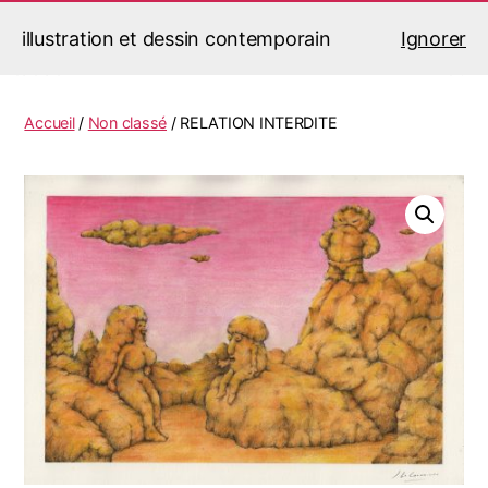
illustration et dessin contemporain
Ignorer
Jérémy Le Corvaisier
Recherche
Menu
Accueil
/
Non classé
/ RELATION INTERDITE