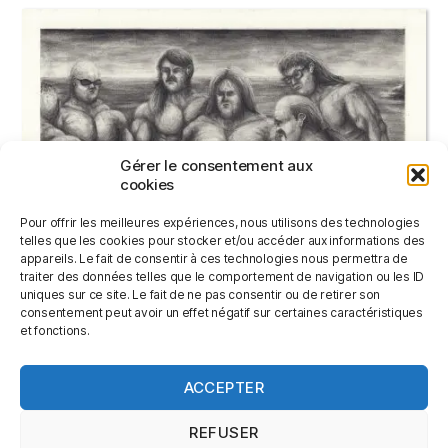
Gérer le consentement aux
cookies
Pour offrir les meilleures expériences, nous utilisons des technologies
telles que les cookies pour stocker et/ou accéder aux informations des
appareils. Le fait de consentir à ces technologies nous permettra de
traiter des données telles que le comportement de navigation ou les ID
uniques sur ce site. Le fait de ne pas consentir ou de retirer son
consentement peut avoir un effet négatif sur certaines caractéristiques
SIX AMIS
et fonctions.
220,00
€
ACCEPTER
AJOUTER AU PANIER
REFUSER