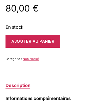
80,00
€
En stock
quantité
AJOUTER AU PANIER
de
LES
SOMMETS
Catégorie :
Non classé
Description
Informations complémentaires