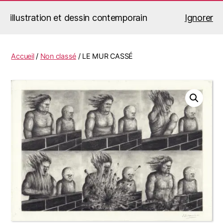
illustration et dessin contemporain
Ignorer
Jérémy Le Corvaisier
Recherche
Menu
Accueil
/
Non classé
/ LE MUR CASSÉ