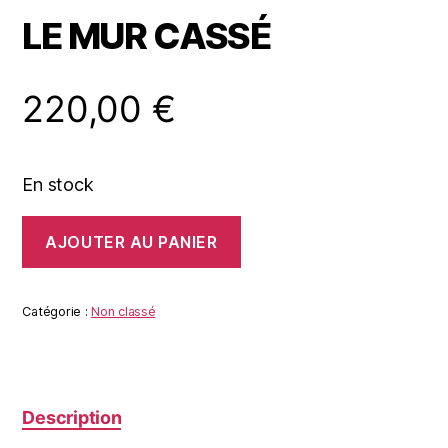
LE MUR CASSÉ
220,00
€
En stock
quantité
AJOUTER AU PANIER
de
LE
MUR
CASSÉ
Catégorie :
Non classé
Description