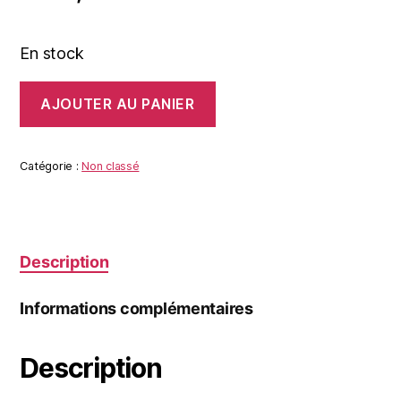
En stock
quantité
AJOUTER AU PANIER
de
LE
MIROIR
Catégorie :
Non classé
Description
Informations complémentaires
Description