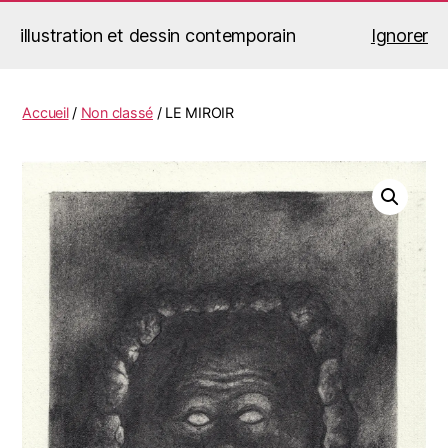
illustration et dessin contemporain
Ignorer
Jérémy Le Corvaisier
Recherche
Menu
Accueil
/
Non classé
/ LE MIROIR