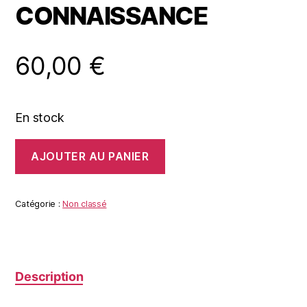
CONNAISSANCE
60,00
€
En stock
quantité
AJOUTER AU PANIER
de
L'
ARBRE
DE
Catégorie :
Non classé
LA
CONNAISSANCE
Description