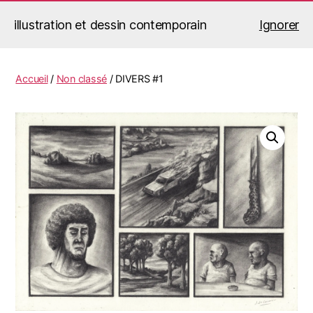
illustration et dessin contemporain
Ignorer
Jérémy Le Corvaisier
Recherche
Menu
Accueil
/
Non classé
/ DIVERS #1