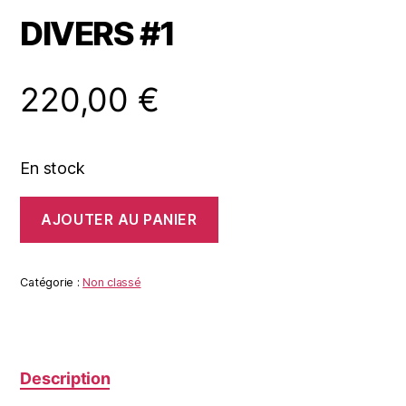
DIVERS #1
220,00
€
En stock
quantité
AJOUTER AU PANIER
de
DIVERS
#1
Catégorie :
Non classé
Description