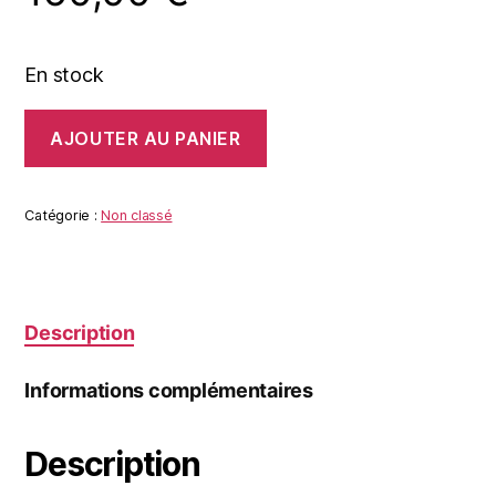
En stock
quantité
AJOUTER AU PANIER
de
DIRTY
RIDER
Catégorie :
Non classé
Description
Informations complémentaires
Description