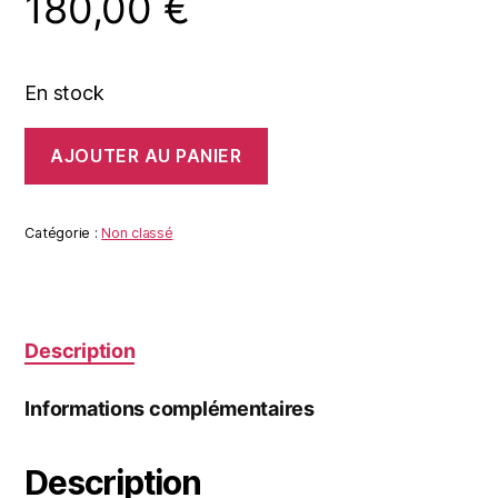
180,00
€
En stock
quantité
AJOUTER AU PANIER
de
D'après
Twin
Dragon
Catégorie :
Non classé
Encounter
de
Paul
Dunlop
Description
Informations complémentaires
Description