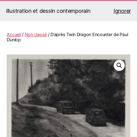
illustration et dessin contemporain
Ignorer
Jérémy Le Corvaisier
Recherche
Menu
Accueil
/
Non classé
/ D’après Twin Dragon Encounter de Paul
Dunlop