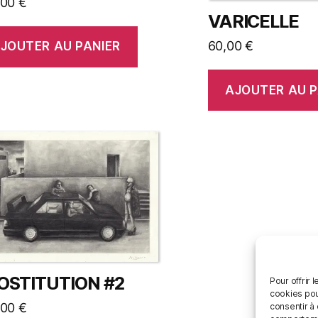
,00
€
VARICELLE
60,00
€
JOUTER AU PANIER
AJOUTER AU P
OSTITUTION #2
Pour offrir 
cookies pou
,00
€
consentir à