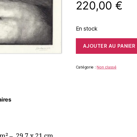
220,00
€
En stock
quantité
AJOUTER AU PANIER
de
COUCHER
DE
SOLEIL
Catégorie :
Non classé
ires
/m² – 29,7 x 21 cm