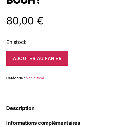
BOUH !
80,00
€
En stock
quantité
AJOUTER AU PANIER
de
BOUH
!
Catégorie :
Non classé
Description
Informations complémentaires