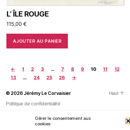
L’ ÎLE ROUGE
115,00
€
AJOUTER AU PANIER
←
1
2
3
…
7
8
9
10
11
12
13
…
24
25
26
→
© 2026
Jérémy Le Corvaisier
Haut
↑
Politique de confidentialité
Gérer le consentement aux
cookies