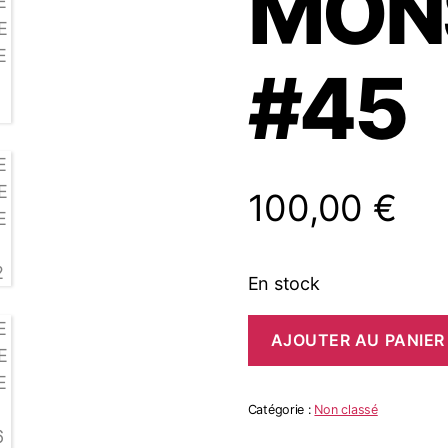
MON
#45
100,00
€
En stock
quantité
AJOUTER AU PANIER
de
TREMELIN
LAKE
MONSTER
Catégorie :
Non classé
#45