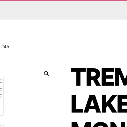
 #45
TREM
LAK