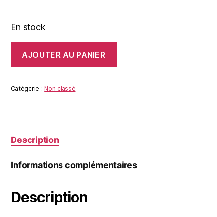
En stock
quantité
AJOUTER AU PANIER
de
TREMELIN
LAKE
MONSTER
Catégorie :
Non classé
#37
Description
Informations complémentaires
Description