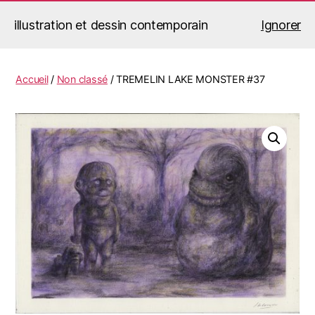
illustration et dessin contemporain
Ignorer
Jérémy Le Corvaisier
Recherche
Menu
Accueil
/
Non classé
/ TREMELIN LAKE MONSTER #37