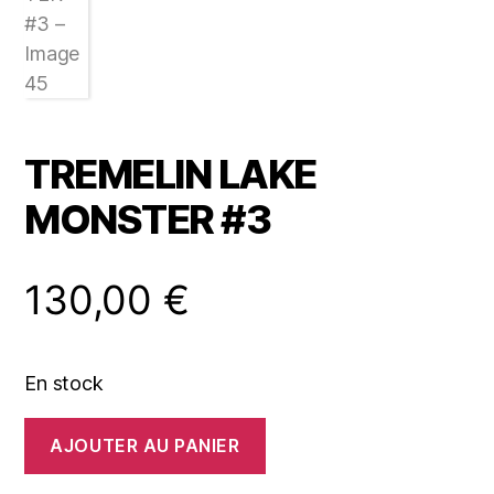
TREMELIN LAKE
MONSTER #3
130,00
€
En stock
quantité
AJOUTER AU PANIER
de
TREMELIN
LAKE