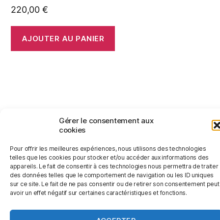
220,00
€
AJOUTER AU PANIER
© 2026
Jérémy Le Corvaisier
Haut
↑
Gérer le consentement aux
cookies
Politique de confidentialité
Pour offrir les meilleures expériences, nous utilisons des technologies
telles que les cookies pour stocker et/ou accéder aux informations des
appareils. Le fait de consentir à ces technologies nous permettra de traiter
des données telles que le comportement de navigation ou les ID uniques
sur ce site. Le fait de ne pas consentir ou de retirer son consentement peut
avoir un effet négatif sur certaines caractéristiques et fonctions.