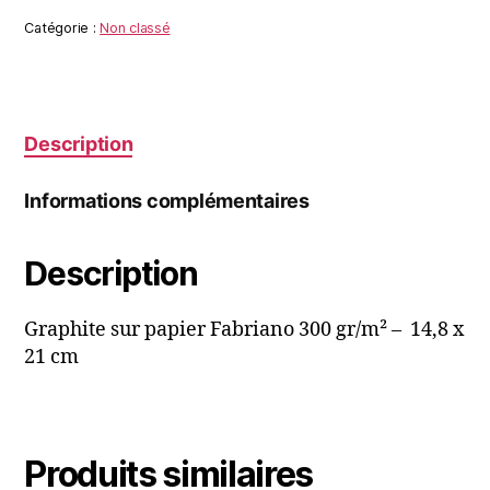
MONSTER
Catégorie :
Non classé
#3
Description
Informations complémentaires
Description
Graphite sur papier Fabriano 300 gr/m² – 14,8 x
21 cm
Produits similaires