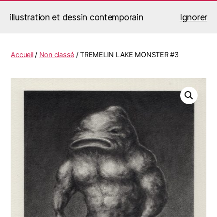
illustration et dessin contemporain
Ignorer
Jérémy Le Corvaisier
Recherche
Menu
Accueil
/
Non classé
/ TREMELIN LAKE MONSTER #3