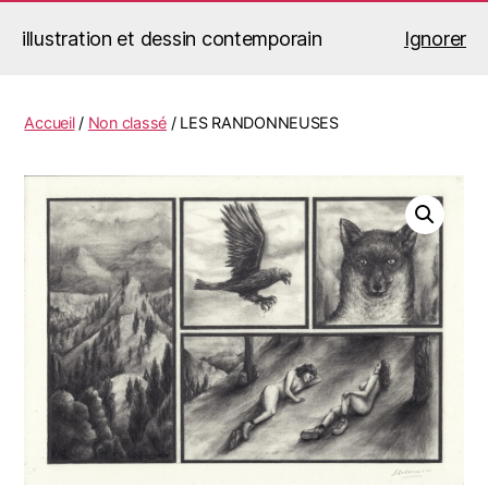
illustration et dessin contemporain
Ignorer
Jérémy Le Corvaisier
Recherche
Menu
Accueil
/
Non classé
/ LES RANDONNEUSES