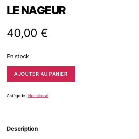
LE NAGEUR
40,00
€
En stock
quantité
AJOUTER AU PANIER
de
LE
NAGEUR
Catégorie :
Non classé
Description