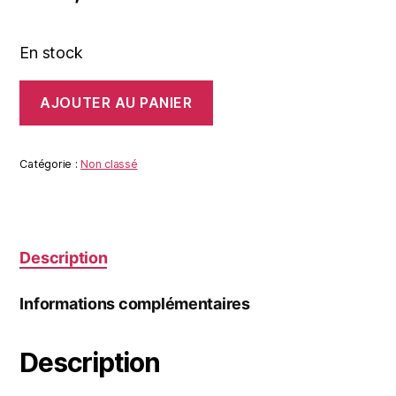
En stock
quantité
AJOUTER AU PANIER
de
LE
MASQUE
Catégorie :
Non classé
Description
Informations complémentaires
Description