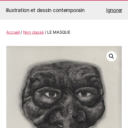
illustration et dessin contemporain
Ignorer
Jérémy Le Corvaisier
Recherche
Menu
Accueil
/
Non classé
/ LE MASQUE