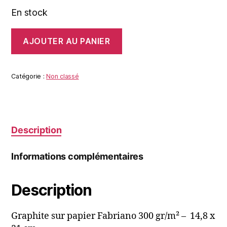
En stock
quantité
AJOUTER AU PANIER
de
LE
MAÎTRE
ET
Catégorie :
Non classé
LE
VER
Description
Informations complémentaires
Description
Graphite sur papier Fabriano 300 gr/m² – 14,8 x