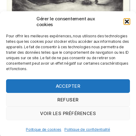
Gérer le consentement aux
cookies
DEUX HOMMES ET UN DRAGON
Pour offrir les meilleures expériences, nous utilisons des technologies
telles que les cookies pour stocker et/ou accéder aux informations des
appareils. Le fait de consentir à ces technologies nous permettra de
220,00
€
traiter des données telles que le comportement de navigation ou les ID
uniques sur ce site. Le fait de ne pas consentir ou de retirer son
consentement peut avoir un effet négatif sur certaines caractéristiques
LIRE LA SUITE
et fonctions.
ACCEPTER
REFUSER
VOIR LES PRÉFÉRENCES
© 2026
Jérémy Le Corvaisier
Haut
↑
Politique de confidentialité
Politique de cookies
Politique de confidentialité