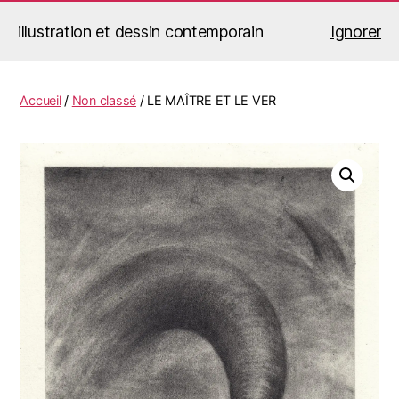
illustration et dessin contemporain
Ignorer
Jérémy Le Corvaisier
Recherche
Menu
Accueil
/
Non classé
/ LE MAÎTRE ET LE VER