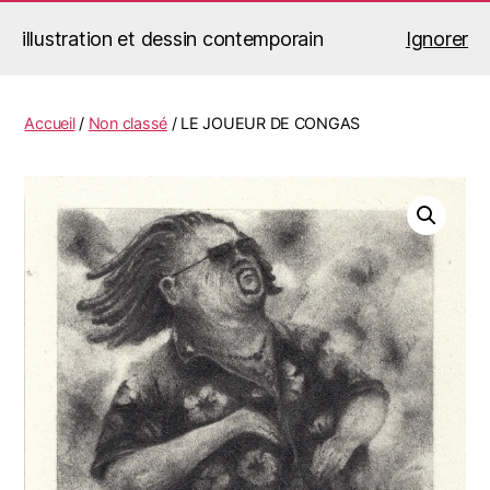
illustration et dessin contemporain
Ignorer
Jérémy Le Corvaisier
Recherche
Menu
Accueil
/
Non classé
/ LE JOUEUR DE CONGAS