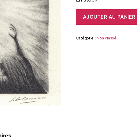
quantité
AJOUTER AU PANIER
de
LA
FEMME
Catégorie :
Non classé
ires