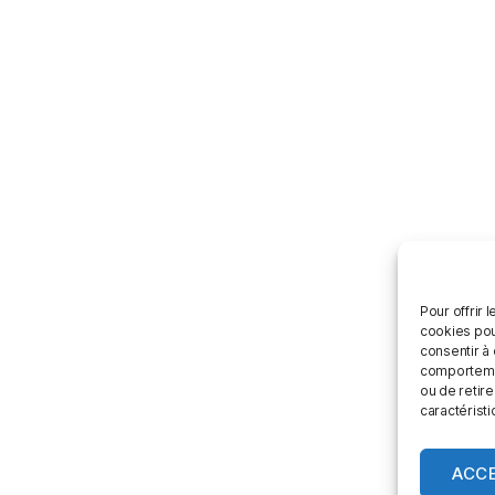
Pour offrir 
cookies pou
consentir à
comportement
ou de retire
caractéristi
ACC