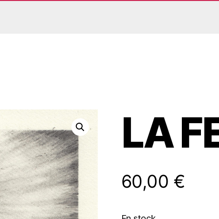
LA 
60,00
€
En stock