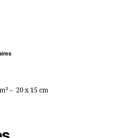
ires
/m² – 20 x 15 cm
es