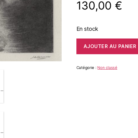
130,00
€
En stock
quantité
AJOUTER AU PANIER
de
LA
DEESSE
DU
Catégorie :
Non classé
FEU