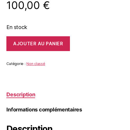
100,00
€
En stock
quantité
AJOUTER AU PANIER
de
L'
ATTAQUE
DE
Catégorie :
Non classé
L'AIGLE
Description
Informations complémentaires
Description