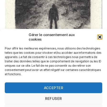
Gérer le consentement aux
cookies
Pour offrir les meilleures expériences, nous utilisons des technologies
telles que les cookies pour stocker et/ou accéder aux informations des
appareils. Le fait de consentir à ces technologies nous permettra de
traiter des données telles que le comportement de navigation ou les ID
uniques sur ce site. Le fait de ne pas consentir ou de retirer son
consentement peut avoir un effet négatif sur certaines caractéristiques
DE RETOUR EN VILLE
et fonctions.
40,00
€
ACCEPTER
LIRE LA SUITE
REFUSER