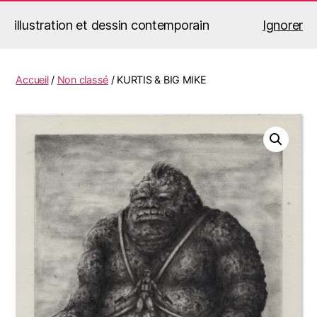
illustration et dessin contemporain
Ignorer
Jérémy Le Corvaisier
Recherche
Menu
Accueil
/
Non classé
/ KURTIS & BIG MIKE