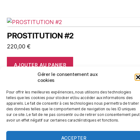
PROSTITUTION #2
220,00
€
AJOUTER AU PANIER
Gérer le consentement aux
cookies
Pour offrir les meilleures expériences, nous utilisons des technologies
telles que les cookies pour stocker et/ou accéder aux informations des
appareils. Le fait de consentir à ces technologies nous permettra de traiter
des données telles que le comportement de navigation ou les ID uniques
© 2026
Jérémy Le Corvaisier
Haut
↑
sur ce site. Le fait de ne pas consentir ou de retirer son consentement peut
avoir un effet négatif sur certaines caractéristiques et fonctions.
Politique de confidentialité
ACCEPTER