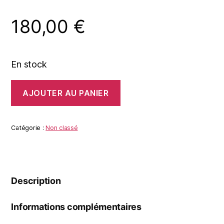
180,00
€
En stock
quantité
AJOUTER AU PANIER
de
D'après
Cristo
morto
Catégorie :
Non classé
sorretto
da
due
angeli
de
Description
Giovanni
Bellini
N/B
Informations complémentaires