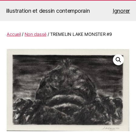
illustration et dessin contemporain
Ignorer
Jérémy Le Corvaisier
Recherche
Menu
Accueil
/
Non classé
/ TREMELIN LAKE MONSTER #9