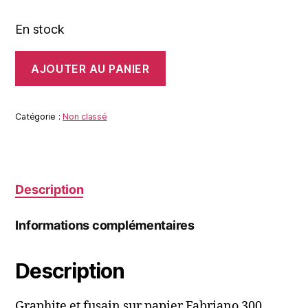
En stock
quantité
AJOUTER AU PANIER
de
TREMELIN
LAKE
MONSTER
Catégorie :
Non classé
#9
Description
Informations complémentaires
Description
Graphite et fusain sur papier Fabriano 300